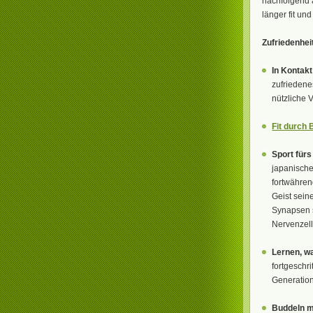
nachfolgend 
länger fit und
Zufriedenhe
In Kontakt
zufriedenes
nützliche 
Fit durch
Sport fürs
japanisch
fortwähren
Geist sein
Synapsen s
Nervenzell
Lernen, w
fortgeschr
Generation
Buddeln m