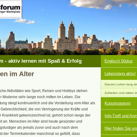
 - aktiv lernen mit Spaß & Erfolg
Englisch 50plus
en im Alter
Lebenslang aktiv!
Ganzes Leben lang akti
che Aktivitäten wie Sport, Reisen und Hobbys stehen
Zufrieden und mitten 
 Moderne sehr lange noch mitten im Leben. Die
ng steigt kontinuierlich und die Vorstellung vom Alter als
Kursprogramm
r Gebrechlichkeit, die von Verringerung der Kräfte und
für Krankheit gekennzeichnet ist, gehört schon lange der
Info-Treff und An
t an. Menschen im Alter sind heute gesünder und
slustiger als jemals zuvor und auch nach dem
Hier finden Sie un
st der Terminkalender manchmal so gefüllt, dass