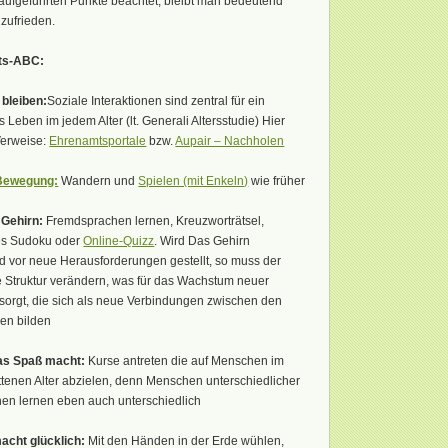
aufgeführten Punkte beachtet, bleibt man bedeutend
 zufrieden.
its-ABC:
 bleiben:
Soziale Interaktionen sind zentral für ein
 Leben im jedem Alter (lt. Generali Altersstudie) Hier
Verweise:
Ehrenamtsportale
bzw.
Aupair – Nachholen
 Bewegung:
Wandern und
Spielen (mit Enkeln)
wie früher
 Gehirn:
Fremdsprachen lernen, Kreuzworträtsel,
es Sudoku oder
Online-Quizz
. Wird Das Gehirn
d vor neue Herausforderungen gestellt, so muss der
e Struktur verändern, was für das Wachstum neuer
orgt, die sich als neue Verbindungen zwischen den
en bilden
as Spaß macht:
Kurse antreten die auf Menschen im
ittenen Alter abzielen, denn Menschen unterschiedlicher
en lernen eben auch unterschiedlich
acht glücklich:
Mit den Händen in der Erde wühlen,