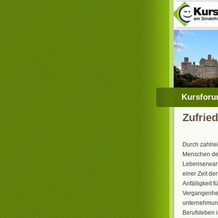
Kursforum
Zufried
Durch zahlrei
Menschen der
Lebenserwartu
einer Zeit de
Anfälligkeit 
Vergangenhei
unternehmung
Berufsleben i